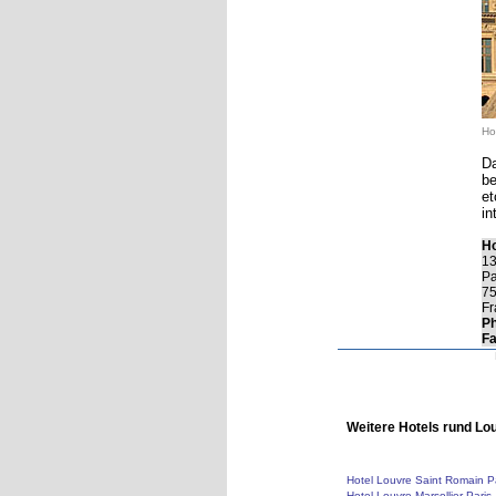
Ho
Da
be
et
in
Ho
13
Pa
7
Fr
Ph
Fa
Weitere Hotels rund L
Hotel Louvre Saint Romain P
Hotel Louvre Marsollier Paris