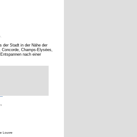
.
s der Stadt in der Nähe der
e, Concorde, Champs-Elysées,
 Entspannen nach einer
es
ne Louvre