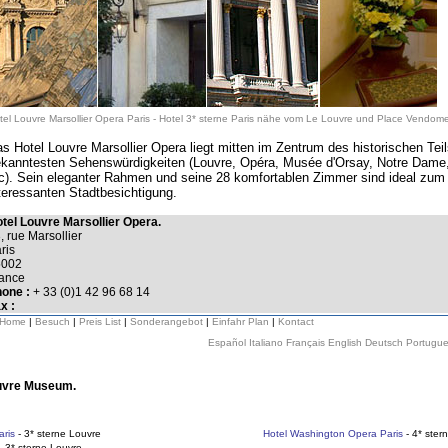
tel Louvre Marsollier Opera Paris
-
Hotel 3* sterne Paris nähe vom Le Louvre und Place Vendome
s Hotel Louvre Marsollier Opera liegt mitten im Zentrum des historischen Teil
kanntesten Sehenswürdigkeiten (Louvre, Opéra, Musée d'Orsay, Notre Dam
c). Sein eleganter Rahmen und seine 28 komfortablen Zimmer sind ideal zum
teressanten Stadtbesichtigung.
tel Louvre Marsollier Opera.
, rue Marsollier
ris
5002
ance
one :
+ 33 (0)1 42 96 68 14
x :
Home
|
Besuch
|
Preis List
|
Sonderangebot
|
Einfahr Plan
|
Kontact
Español
Italiano
Français
English
Deutsch
Portugu
ouvre Museum.
aris
- 3* sterne Louvre
Hotel Washington Opera Paris
- 4* ster
- 3* sterne Louvre