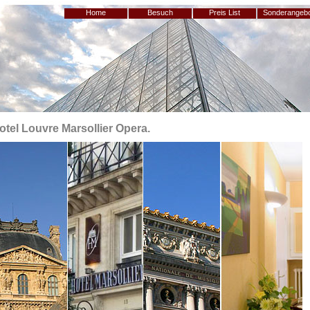
Home
Besuch
Preis List
Sonderangeb
otel Louvre Marsollier Opera.